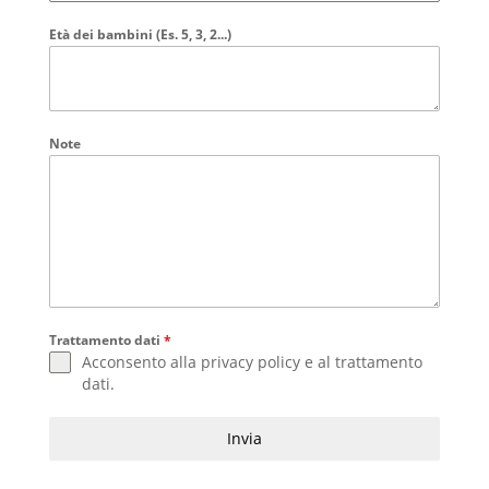
Età dei bambini (Es. 5, 3, 2...)
Note
Trattamento dati
*
Acconsento alla
privacy policy
e al
trattamento
dati
.
Invia