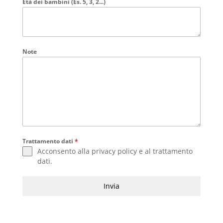
Età dei bambini (Es. 5, 3, 2...)
Note
Trattamento dati
*
Acconsento alla
privacy policy
e al
trattamento
dati
.
Invia