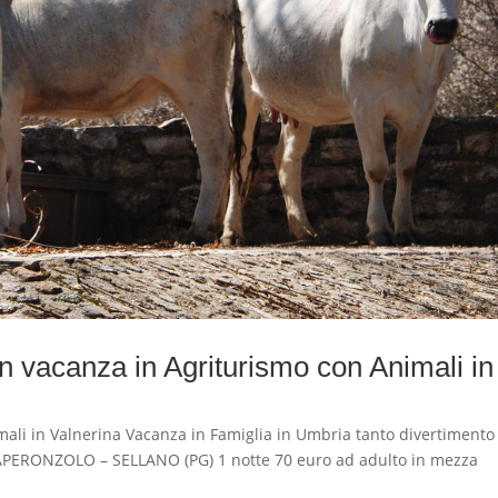
acanza in Agriturismo con Animali in
li in Valnerina Vacanza in Famiglia in Umbria tanto divertimento
RAPERONZOLO – SELLANO (PG) 1 notte 70 euro ad adulto in mezza