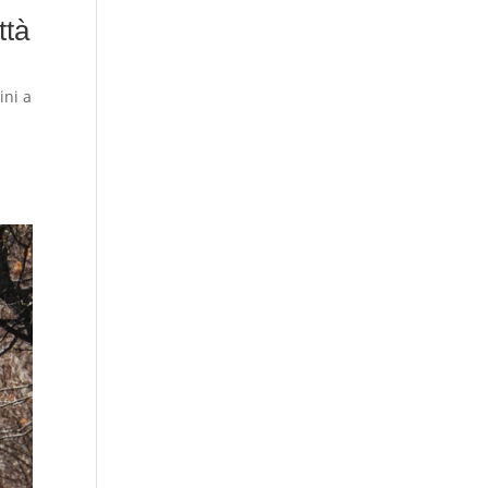
ttà
ni a