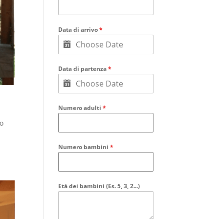
Data di arrivo
*
Data di partenza
*
Numero adulti
*
so
Numero bambini
*
Età dei bambini (Es. 5, 3, 2...)