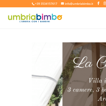
+39 3534157617
info@umbriabimbo.it