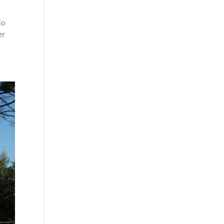
do
er