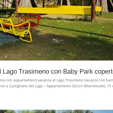
l Lago Trasimeno con Baby Park coper
o con Appartamenti vacanza al Lago Trasimeno Vacanze con bam
to a Castiglione del Lago – Appartamento Glicini (Monolocale): 75