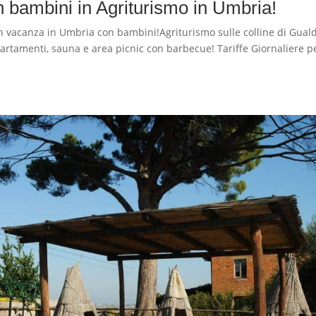
bambini in Agriturismo in Umbria!
acanza in Umbria con bambini!Agriturismo sulle colline di Gual
partamenti, sauna e area picnic con barbecue! Tariffe Giornaliere p