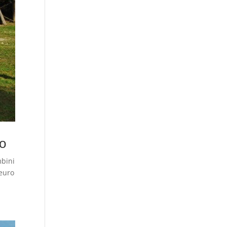
to
bini
 euro