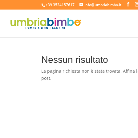
+39 3534157617
info@umbriabimbo.it
Nessun risultato
La pagina richiesta non è stata trovata. Affina l
post.