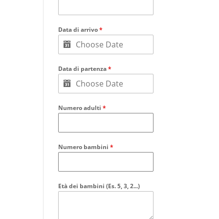
Data di arrivo
*
Data di partenza
*
Numero adulti
*
Numero bambini
*
Età dei bambini (Es. 5, 3, 2...)