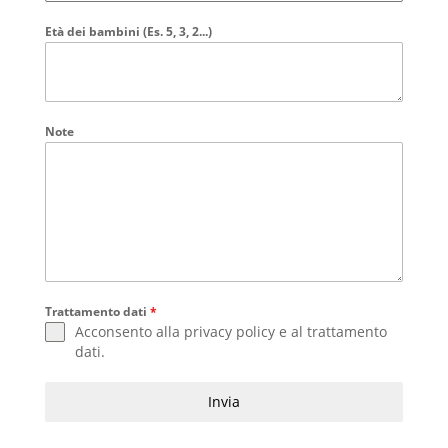
Età dei bambini (Es. 5, 3, 2...)
Note
Trattamento dati
*
Acconsento alla
privacy policy
e al
trattamento
dati
.
Invia