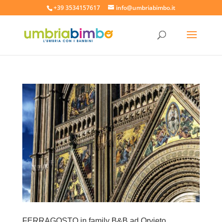
+39 3534157617
info@umbriabimbo.it
FERRAGOSTO in family B&B ad Orvieto