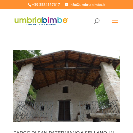
+39 3534157617
info@umbriabimbo.it