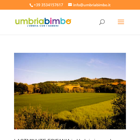
+39 3534157617
info@umbriabimbo.it