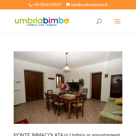
+39 3534157617
info@umbriabimbo.it
PONTE IMMACOLATA in Umbria in appartamenti