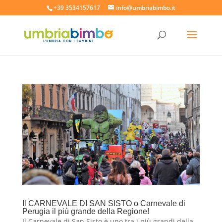
+39 3534157617
info@umbriabimbo.it
Il CARNEVALE DI SAN SISTO o Carnevale di
Perugia il più grande della Regione!
Il Carnevale di San Sisto è uno tra i più grandi della