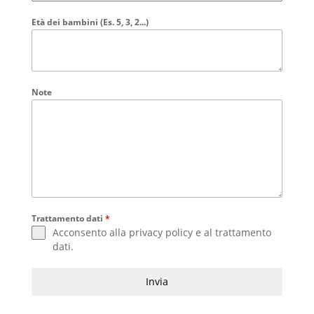
Età dei bambini (Es. 5, 3, 2...)
Note
Trattamento dati
*
Acconsento alla
privacy policy
e al
trattamento
dati
.
Invia