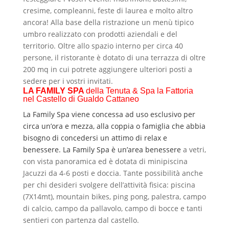
cresime, compleanni, feste di laurea e molto altro
ancora! Alla base della ristrazione un menù tipico
umbro realizzato con prodotti aziendali e del
territorio. Oltre allo spazio interno per circa 40
persone, il ristorante è dotato di una terrazza di oltre
200 mq in cui potrete aggiungere ulteriori posti a
sedere per i vostri invitati.
LA FAMILY SPA
della Tenuta & Spa la Fattoria
nel Castello di Gualdo Cattaneo
La Family Spa viene concessa ad uso esclusivo per
circa un’ora e mezza, alla coppia o famiglia che abbia
bisogno di concedersi un attimo di relax e
benessere. La Family Spa è un’area benessere
a vetri,
con vista panoramica ed è dotata di minipiscina
Jacuzzi da 4-6 posti e doccia.
Tante possibilità anche
per chi desideri svolgere dell’attività fisica: piscina
(7X14mt), mountain bikes, ping pong, palestra, campo
di calcio, campo da pallavolo, campo di bocce e tanti
sentieri con partenza dal castello.