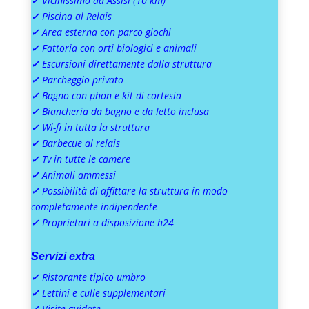
✓
Vicinissimo ad Assisi (10 km)
✓
Piscina al Relais
✓
Area esterna con parco giochi
✓
Fattoria con orti biologici e animali
✓
Escursioni direttamente dalla struttura
✓
Parcheggio privato
✓
Bagno con phon e kit di cortesia
✓
Biancheria da bagno e da letto inclusa
✓
Wi-fi in tutta la struttura
✓
Barbecue al relais
✓
Tv in tutte le camere
✓
Animali ammessi
✓
Possibilità di affittare la struttura in modo
completamente indipendente
✓
Proprietari a disposizione h24
Servizi extra
✓
Ristorante tipico umbro
✓
Lettini e culle supplementari
✓
Visite guidate