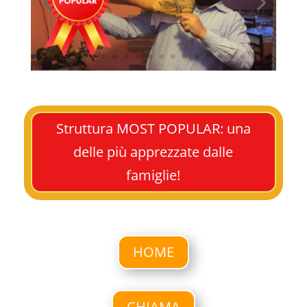
Struttura MOST POPULAR: una
delle più apprezzate dalle
famiglie!
HOME
CHIAMA