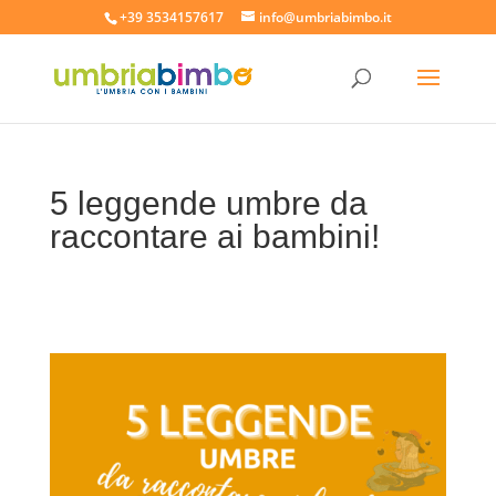
+39 3534157617
info@umbriabimbo.it
5 leggende umbre da
raccontare ai bambini!