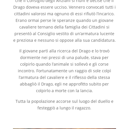
che il Consiglio degli Anziani si riunì e decise che il
Drago doveva essere ucciso. Vennero convocati tutti i
cittadini valorosi ma ognuno di essi rifiutò l’incarico.
Erano ormai perse le speranze quando un giovane
cavaliere ternano della famiglia dei Cittadini si
presentò al Consiglio vestito di un’armatura lucente
e preziosa e nessuno si oppose alla sua candidatura.
Il giovane partì alla ricerca del Drago e lo trovò
dormiente nei pressi di una palude, stava per
colpirlo quando l’animale si sollevò e gli corse
incontro. Fortunatamente un raggio di sole colpì
l’armatura del cavaliere e il riflesso della stessa
abbagliò il Drago, egli ne approfitto subito per
colpirlo a morte con la lancia.
Tutta la popolazione accorse sul luogo del duello e
festeggiò a lungo il ragazzo.