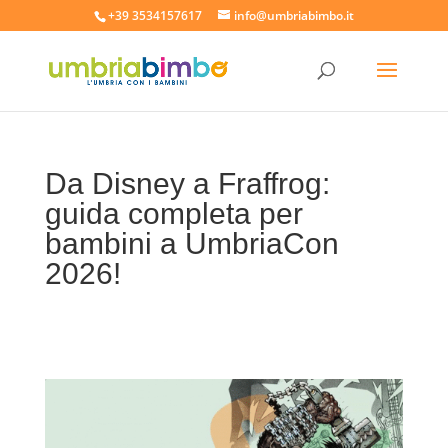
+39 3534157617
info@umbriabimbo.it
Da Disney a Fraffrog:
guida completa per
bambini a UmbriaCon
2026!