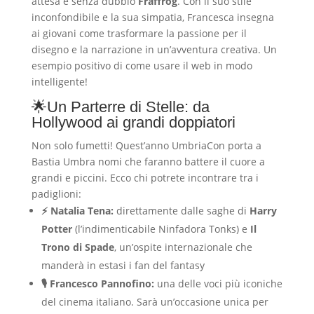
attesa è senza dubbio
Fraffrog
. Con il suo stile
inconfondibile e la sua simpatia, Francesca insegna
ai giovani come trasformare la passione per il
disegno e la narrazione in un’avventura creativa. Un
esempio positivo di come usare il web in modo
intelligente!
🌟Un Parterre di Stelle: da
Hollywood ai grandi doppiatori
Non solo fumetti! Quest’anno UmbriaCon porta a
Bastia Umbra nomi che faranno battere il cuore a
grandi e piccini. Ecco chi potrete incontrare tra i
padiglioni:
⚡ Natalia Tena:
direttamente dalle saghe di
Harry
Potter
(l’indimenticabile Ninfadora Tonks) e
Il
Trono di Spade
, un’ospite internazionale che
manderà in estasi i fan del fantasy
🎙️ Francesco Pannofino:
una delle voci più iconiche
del cinema italiano. Sarà un’occasione unica per