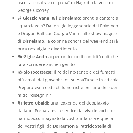
ascoltare dal vivo il “papà” di Hagrid o la voce di
George Clooney
🎶 Giorgio Vanni & i Disneiamo:
pronti a cantare a
squarciagola? Dalle sigle leggendarie dei Pokémon
e Dragon Ball con Giorgio Vanni, allo show magico
di
Disneiamo
, la colonna sonora del weekend sarà
pura nostalgia e divertimento
🎭 Gigi e Andrea:
per un tocco di comicità cult che
farà sorridere anche i genitori
✍️ Sio (Scottecs):
il re del no-sense e dei fumetti
più amati dai giovanissimi su YouTube e in edicola.
Preparatevi a code chilometriche per uno dei suoi
mitici “disegnini”
🎙️ Pietro Ubaldi:
una leggenda del doppiaggio
italiano! Preparatevi a sentire dal vivo le voci che
hanno accompagnato la vostra infanzia e quella
dei vostri figli: da
Doraemon
a
Patrick Stella
di