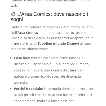
fumetto e dell’arte alla creatività dei nuovi idoli del
web.
🎨 L’Area Comics: dove nascono i
sogni
UmbriaCon celebra l’eccellenza del fumetto italiano.
Nell’
Area Comics
, i bambini avranno l’occasione
unica di vedere dal vivo i disegnatori all’opera: dalle
firme storiche di
Topolino (mondo Disney)
ai nuovi
talenti dell’illustrazione.
Cosa fare:
Potrete osservare come nasce un
disegno di Paperino o di un supereroe e, molto
spesso, richiedere uno
sketch d’autore
o un
autografo come ricordo speciale di questa
giornata.
Perché è speciale:
È un modo diretto per mostrare
ai più piccoli che dietro ai loro fumetti preferiti ci
sono persone, matite e tanta passione.