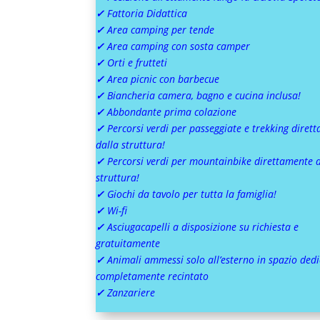
✓
Fattoria Didattica
✓
Area camping per tende
✓
Area camping con sosta camper
✓
Orti e frutteti
✓
Area picnic con barbecue
✓
Biancheria camera, bagno e cucina inclusa!
✓
Abbondante prima colazione
✓
Percorsi verdi per passeggiate e trekking diret
dalla struttura!
✓
Percorsi verdi per mountainbike direttamente 
struttura!
✓
Giochi da tavolo per tutta la famiglia!
✓
Wi-fi
✓
Asciugacapelli a disposizione su richiesta e
gratuitamente
✓
Animali ammessi solo all’esterno in spazio ded
completamente recintato
✓
Zanzariere