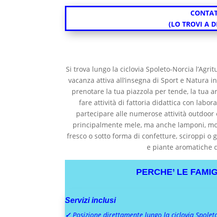
CONTAT
(LO TROVI A 
Si trova lungo la ciclovia Spoleto-Norcia l’Agr
vacanza attiva all’insegna di Sport e Natura i
prenotare la tua piazzola per tende, la tua a
fare attività di fattoria didattica con lab
partecipare alle numerose attività outdoor
principalmente mele, ma anche lamponi, mor
fresco o sotto forma di confetture, sciroppi o ge
e piante aromatiche q
PERCHE’ LE FAMI
Servizi inclusi
✓
Posizione direttamente lungo la ciclovia Spolet