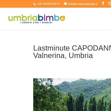
+39 3534157617
info@umbriabimbo.it
Lastminute CAPODANNO
Valnerina, Umbria