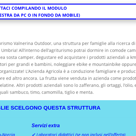
TACI COMPILANDO IL MODULO
DESTRA DA PC O IN FONDO DA MOBILE)
iturismo Valnerina Outdoor, una struttura per famiglie alla ricerca d
n Umbria! All’interno dell’agriturismo potrai dormire in comode cam
rea sosta camper, degustare ed acquistare i prodotti aziendali a km
oratori per grandi e bambini, noleggiare ebike e mountainbike oppur
 organizzate! L’Azienda Agricola è a conduzione famigliare e produ
e ed altro ancora. La frutta viene venduta in azienda come prodo
latine. Altri prodotti aziendali sono lo zafferano, gli ortaggi, l’olio,
uali sambuco, timo, camomilla, tiglio e menta.
GLIE SCELGONO QUESTA STRUTTURA
Servizi extra
o-Norcia
✓
Laboratori didattici (se non inclusi nell’offerta)