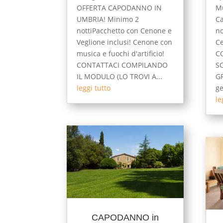
OFFERTA CAPODANNO IN
Mu
UMBRIA! Minimo 2
C
nottiPacchetto con Cenone e
no
Veglione inclusi! Cenone con
Ce
musica e fuochi d'artificio!
C
CONTATTACI COMPILANDO
S
IL MODULO (LO TROVI A...
GR
leggi tutto
ge
le
CAPODANNO in