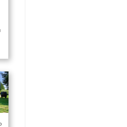
I
i
o