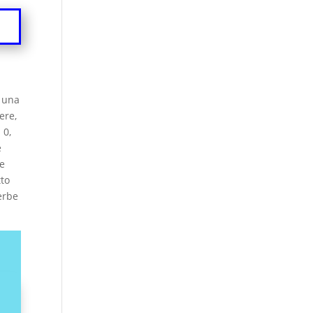
i una
ere,
 0,
e
ce
tto
 erbe