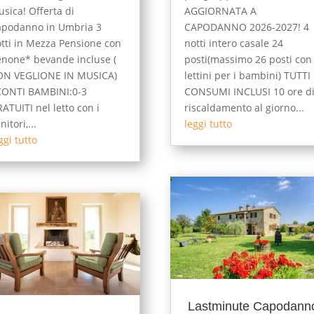
sica! Offerta di
AGGIORNATA A
apodanno in Umbria 3
CAPODANNO 2026-2027! 4
tti in Mezza Pensione con
notti intero casale 24
none* bevande incluse (
posti(massimo 26 posti con
ON VEGLIONE IN MUSICA)
lettini per i bambini) TUTTI 
CONTI BAMBINI:0-3
CONSUMI INCLUSI 10 ore d
ATUITI nel letto con i
riscaldamento al giorno...
nitori,...
leggi tutto
ggi tutto
Lastminute Capodann