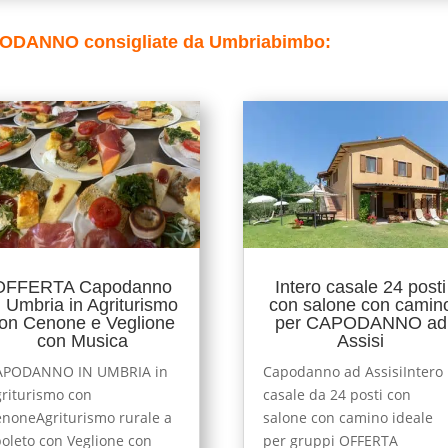
APODANNO consigliate da Umbriabimbo:
OFFERTA Capodanno
Intero casale 24 posti
n Umbria in Agriturismo
con salone con camin
on Cenone e Veglione
per CAPODANNO ad
con Musica
Assisi
APODANNO IN UMBRIA in
Capodanno ad AssisiIntero
riturismo con
casale da 24 posti con
noneAgriturismo rurale a
salone con camino ideale
oleto con Veglione con
per gruppi OFFERTA