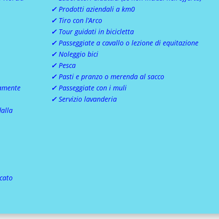
✓
Prodotti aziendali a km0
✓
Tiro con l’Arco
✓
Tour guidati in bicicletta
✓
Passeggiate a cavallo o lezione di equitazione
✓
Noleggio bici
✓
Pesca
✓
Pasti e pranzo o merenda al sacco
tamente
✓
Passeggiate con i muli
✓
Servizio lavanderia
dalla
icato