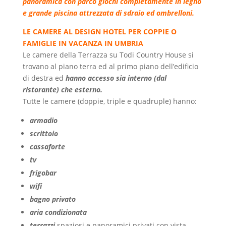
panoramica con parco giochi completamente in legno
e grande piscina attrezzata di sdraio ed ombrelloni.
LE CAMERE AL DESIGN HOTEL PER COPPIE O
FAMIGLIE IN VACANZA IN UMBRIA
Le camere della Terrazza su Todi Country House si
trovano al piano terra ed al primo piano dell’edificio
di destra ed
hanno accesso sia interno (dal
ristorante) che esterno.
Tutte le camere (doppie, triple e quadruple) hanno:
armadio
scrittoio
cassaforte
tv
frigobar
wifi
bagno privato
aria condizionata
terrazzi
spaziosi e panoramici privati con vista