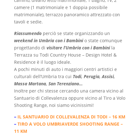
camino, divano letto matrimoniale, 1 bagno, TV, 2
camere (1 matrimoniale e 1 doppia possibile
matrimoniale), terrazzo panoramico attrezzato con
tavoli e sedie.
Riassumendo
perciò
se state organizzando un
weekend in Umbria con i Bambini
o state comunque
progettando di
visitare l’Umbria con i Bambini
la
Terrazza su Todi Country House – Design Hotel &
Residence è il luogo ideale.
A pochi minuti di auto i maggiori centri artistici e
culturali dell’Umbria tra cui
Todi, Perugia, Assisi,
Massa Martana, San Terenziano…
Inoltre per chi stesse cercando una camera vicino al
Santuario di Collevalenza oppure vicino al Tiro a Volo
Shooting Range, noi siamo vicinissimi!
–
IL SANTUARIO DI COLLEVALENZA DI TODI – 16 KM
–
TIRO A VOLO UMBRIAVERDE SHOOTING RANGE –
11 KM