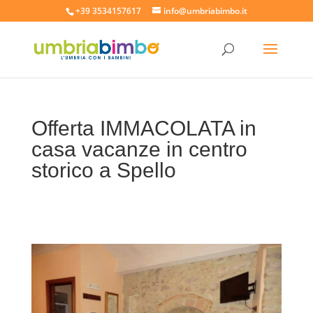
+39 3534157617
info@umbriabimbo.it
Offerta IMMACOLATA in
casa vacanze in centro
storico a Spello