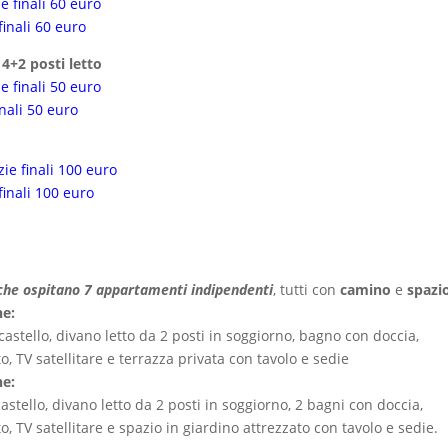
ie finali 60 euro
finali 60 euro
4+2 posti letto
ie finali 50 euro
inali 50 euro
zie finali 100 euro
finali 100 euro
i che ospitano 7 appartamenti indipendenti
, tutti con
camino
e
spazi
ne:
stello, divano letto da 2 posti in soggiorno, bagno con doccia,
o, TV satellitare e terrazza privata con tavolo e sedie
ne:
stello, divano letto da 2 posti in soggiorno, 2 bagni con doccia,
o, TV satellitare e spazio in giardino attrezzato con tavolo e sedie.