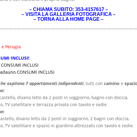
– CHIAMA SUBITO: 353-4157617 –
–
VISITA LA GALLERIA FOTOGRAFICA
–
–
TORNA ALLA HOME PAGE
–
————————————————————————————————
 e Perugia
UMI INCLUSI!
tto CONSUMI INCLUSI
tte cadauno CONSUMI INCLUSI
i che ospitano 7 appartamenti indipendenti
, tutti con
camino
e
spazi
ne:
stello, divano letto da 2 posti in soggiorno, bagno con doccia,
o, TV satellitare e terrazza privata con tavolo e sedie
ne:
stello, divano letto da 2 posti in soggiorno, 2 bagni con doccia,
o, TV satellitare e spazio in giardino attrezzato con tavolo e sedie.