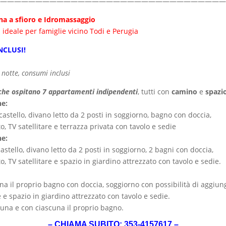
————————————————————————————————
a a sfioro e Idromassaggio
ideale per famiglie vicino Todi e Perugia
NCLUSI!
a notte, consumi inclusi
i che ospitano 7 appartamenti indipendenti
, tutti con
camino
e
spazi
ne:
stello, divano letto da 2 posti in soggiorno, bagno con doccia,
o, TV satellitare e terrazza privata con tavolo e sedie
ne:
stello, divano letto da 2 posti in soggiorno, 2 bagni con doccia,
o, TV satellitare e spazio in giardino attrezzato con tavolo e sedie.
 il proprio bagno con doccia, soggiorno con possibilità di aggiung
e e spazio in giardino attrezzato con tavolo e sedie.
cuna e con ciascuna il proprio bagno.
– CHIAMA SUBITO: 353-4157617 –