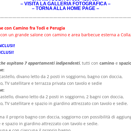
–
VISITA LA GALLERIA FOTOGRAFICA
–
–
TORNA ALLA HOME PAGE
–
————————————————————————————————
ne con Camino fra Todi e Perugia
e con un grande salone con camino e area barbecue esterna a Coll
NCLUSI!
NCLUSI!
i che ospitano 7 appartamenti indipendenti
, tutti con
camino
e
spazi
ne:
stello, divano letto da 2 posti in soggiorno, bagno con doccia,
o, TV satellitare e terrazza privata con tavolo e sedie
ne:
stello, divano letto da 2 posti in soggiorno, 2 bagni con doccia,
o, TV satellitare e spazio in giardino attrezzato con tavolo e sedie.
 il proprio bagno con doccia, soggiorno con possibilità di aggiung
e e spazio in giardino attrezzato con tavolo e sedie.
cuna e con ciascuna il proprio bagno.