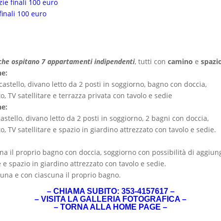
zie finali 100 euro
finali 100 euro
i che ospitano 7 appartamenti indipendenti
, tutti con
camino
e
spazi
ne:
stello, divano letto da 2 posti in soggiorno, bagno con doccia,
o, TV satellitare e terrazza privata con tavolo e sedie
ne:
stello, divano letto da 2 posti in soggiorno, 2 bagni con doccia,
o, TV satellitare e spazio in giardino attrezzato con tavolo e sedie.
 il proprio bagno con doccia, soggiorno con possibilità di aggiung
e e spazio in giardino attrezzato con tavolo e sedie.
cuna e con ciascuna il proprio bagno.
– CHIAMA SUBITO: 353-4157617 –
–
VISITA LA GALLERIA FOTOGRAFICA
–
–
TORNA ALLA HOME PAGE
–