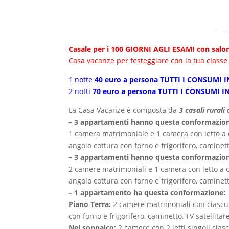
——
Casale per i 100 GIORNI AGLI ESAMI con salo
Casa vacanze per festeggiare con la tua class
1 notte
40 euro a persona TUTTI I CONSUMI I
2 notti
70 euro a persona TUTTI I CONSUMI I
La Casa Vacanze è composta da
3 casali rural
– 3 appartamenti hanno questa conformazio
1 camera matrimoniale e 1 camera con letto a ca
angolo cottura con forno e frigorifero, caminett
– 3 appartamenti hanno questa conformazio
2 camere matrimoniali e 1 camera con letto a ca
angolo cottura con forno e frigorifero, caminett
– 1 appartamento ha questa conformazione:
Piano Terra:
2 camere matrimoniali con ciascuna
con forno e frigorifero, caminetto, TV satellitar
Nel soppalco:
2 camere con 2 letti singoli cias