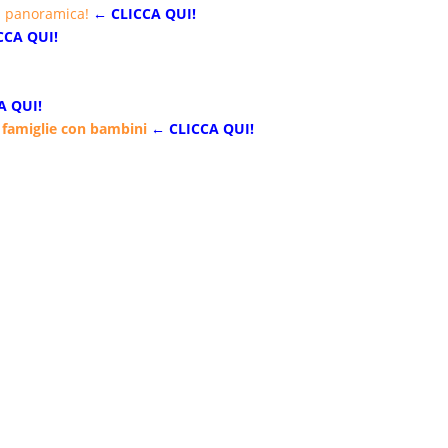
a panoramica!
← CLICCA QUI!
CCA QUI!
A QUI!
 famiglie con bambini
← CLICCA QUI!