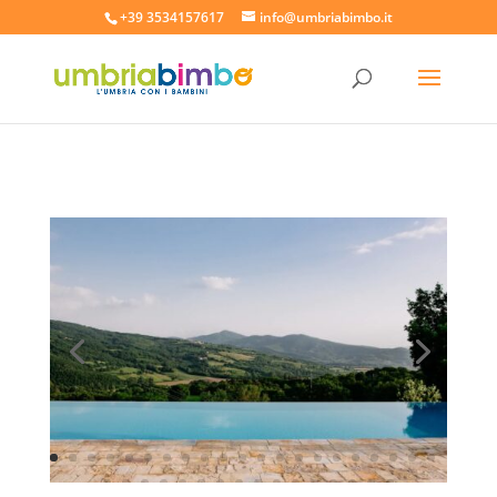
+39 3534157617
info@umbriabimbo.it