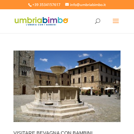
+39 3534157617
info@umbriabimbo.it
VISITARE BEVAGNA CON BAMBINI