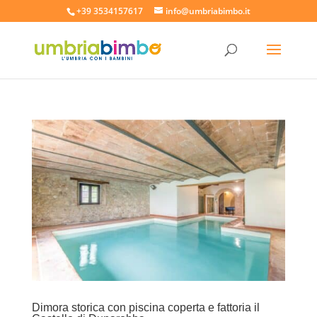
+39 3534157617
info@umbriabimbo.it
Dimora storica con piscina coperta e fattoria il