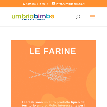
+39 3534157617
info@umbriabimbo.it