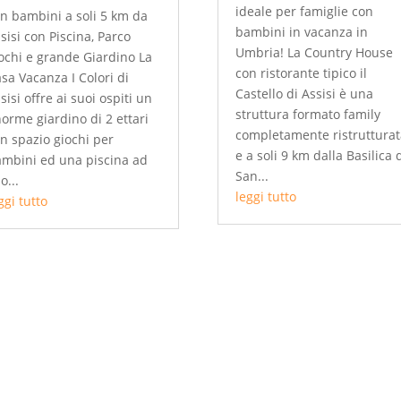
ideale per famiglie con
n bambini a soli 5 km da
bambini in vacanza in
sisi con Piscina, Parco
Umbria! La Country House
ochi e grande Giardino La
con ristorante tipico il
sa Vacanza I Colori di
Castello di Assisi è una
sisi offre ai suoi ospiti un
struttura formato family
orme giardino di 2 ettari
completamente ristruttura
n spazio giochi per
e a soli 9 km dalla Basilica 
mbini ed una piscina ad
San...
o...
leggi tutto
ggi tutto