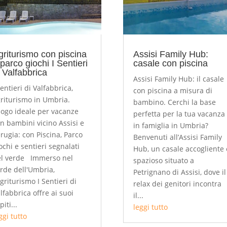
griturismo con piscina
Assisi Family Hub:
parco giochi I Sentieri
casale con piscina
i Valfabbrica
Assisi Family Hub: il casale
sentieri di Valfabbrica,
con piscina a misura di
riturismo in Umbria.
bambino. Cerchi la base
ogo ideale per vacanze
perfetta per la tua vacanza
n bambini vicino Assisi e
in famiglia in Umbria?
rugia: con Piscina, Parco
Benvenuti all’Assisi Family
ochi e sentieri segnalati
Hub, un casale accogliente 
l verde Immerso nel
spazioso situato a
rde dell'Umbria,
Petrignano di Assisi, dove il
agriturismo I Sentieri di
relax dei genitori incontra
lfabbrica offre ai suoi
il...
piti...
leggi tutto
ggi tutto