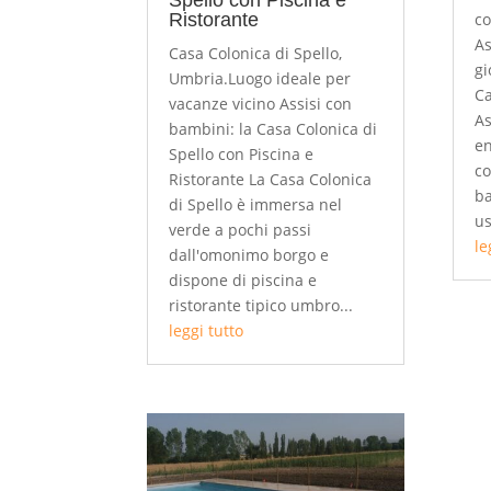
Spello con Piscina e
Ristorante
co
As
Casa Colonica di Spello,
gi
Umbria.Luogo ideale per
Ca
vacanze vicino Assisi con
As
bambini: la Casa Colonica di
en
Spello con Piscina e
co
Ristorante La Casa Colonica
ba
di Spello è immersa nel
us
verde a pochi passi
le
dall'omonimo borgo e
dispone di piscina e
ristorante tipico umbro...
leggi tutto