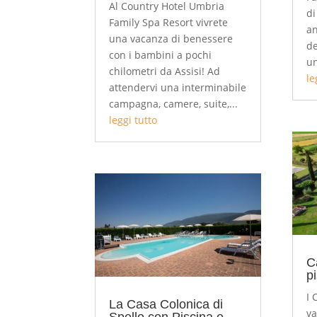
Al Country Hotel Umbria
di
Family Spa Resort vivrete
an
una vacanza di benessere
de
con i bambini a pochi
un
chilometri da Assisi! Ad
le
attendervi una interminabile
campagna, camere, suite,...
leggi tutto
C
pi
I 
La Casa Colonica di
va