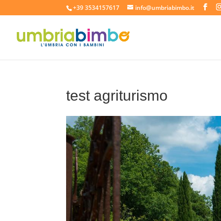
+39 3534157617
info@umbriabimbo.it
test agriturismo