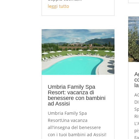
leggi tutto
A
c
la
Umbria Family Spa
Resort: vacanza di
A
benessere con bambini
DI
ad Assisi
Sp
Umbria Family Spa
Ri
ResortUna vacanza
L'
all'insegna del benessere
pi
con i tuoi bambini ad Assisi!
Fa