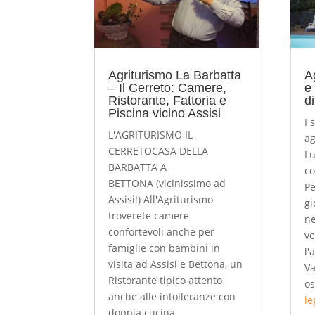
Agriturismo La Barbatta
A
– Il Cerreto: Camere,
e 
Ristorante, Fattoria e
d
Piscina vicino Assisi
I 
L'AGRITURISMO IL
ag
CERRETOCASA DELLA
Lu
BARBATTA A
co
BETTONA (vicinissimo ad
Pe
Assisi!) All'Agriturismo
gi
troverete camere
ne
confortevoli anche per
ve
famiglie con bambini in
l'
visita ad Assisi e Bettona, un
Va
Ristorante tipico attento
os
anche alle intolleranze con
le
doppia cucina,...