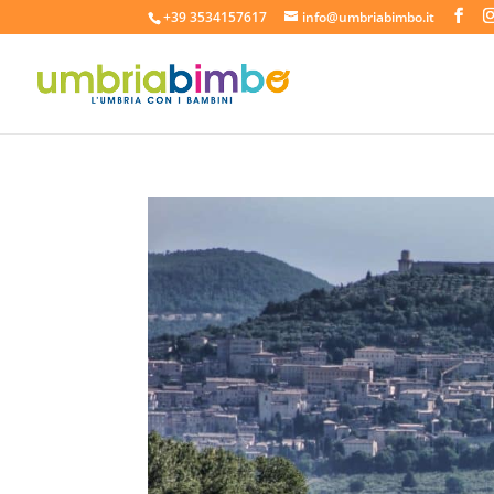
+39 3534157617
info@umbriabimbo.it