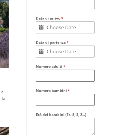
Data di arrivo
*
Data di partenza
*
Numero adulti
*
Numero bambini
*
 è
 la
Età dei bambini (Es. 5, 3, 2...)