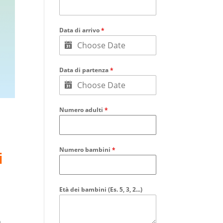
Data di arrivo
*
Data di partenza
*
Numero adulti
*
Numero bambini
*
i
Età dei bambini (Es. 5, 3, 2...)
a