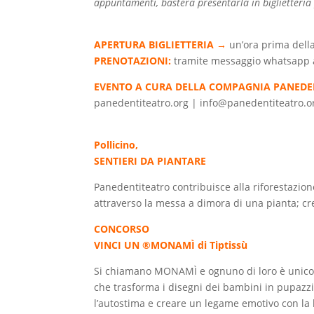
appuntamenti, basterà presentarla in biglietteria pe
APERTURA BIGLIETTERIA →
un’ora prima dell
PRENOTAZIONI:
tramite messaggio whatsapp 
EVENTO A CURA DELLA COMPAGNIA PANEDE
panedentiteatro.org | info@panedentiteatro.o
Pollicino,
SENTIERI DA PIANTARE
Panedentiteatro contribuisce alla riforestazio
attraverso la messa a dimora di una pianta; crea
CONCORSO
VINCI UN ®MONAMÌ di Tiptissù
Si chiamano MONAMÌ e ognuno di loro è unico 
che trasforma i disegni dei bambini in pupazzi.
l’autostima e creare un legame emotivo con la l