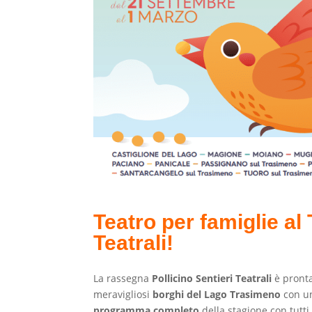
Teatro per famiglie al
Teatrali!
La rassegna
Pollicino Sentieri Teatrali
è pronta
meravigliosi
borghi del Lago Trasimeno
con un
programma completo
della stagione con tutti 