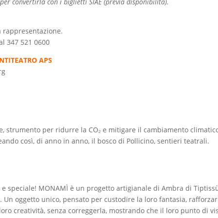
r convertirla con i biglietti SIAE (previa disponibilità).
a rappresentazione.
al 347 521 0600
NTITEATRO APS
rg
ne, strumento per ridurre la CO₂ e mitigare il cambiamento climatico
ndo così, di anno in anno, il bosco di Pollicino, sentieri teatrali.
e speciale! MONAMÌ è un progetto artigianale di Ambra di Tiptissù
 Un oggetto unico, pensato per custodire la loro fantasia, rafforza
oro creatività, senza correggerla, mostrando che il loro punto di vi