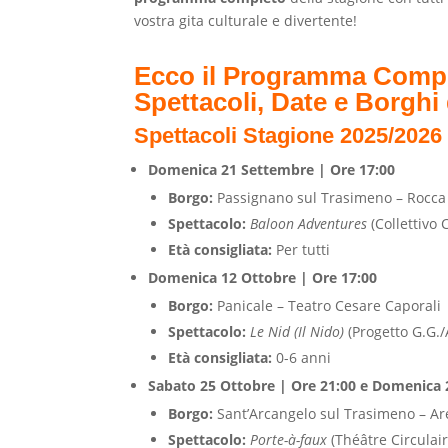
vostra gita culturale e divertente!
Ecco il Programma Comple
Spettacoli, Date e Borghi
Spettacoli Stagione 2025/2026 P
Domenica 21 Settembre | Ore 17:00
Borgo:
Passignano sul Trasimeno – Rocca
Spettacolo:
Baloon Adventures
(Collettivo 
Età consigliata:
Per tutti
Domenica 12 Ottobre | Ore 17:00
Borgo:
Panicale – Teatro Cesare Caporali
Spettacolo:
Le Nid (Il Nido)
(Progetto G.G.
Età consigliata:
0-6 anni
Sabato 25 Ottobre | Ore 21:00 e Domenica 
Borgo:
Sant’Arcangelo sul Trasimeno – Ar
Spettacolo:
Porte-à-faux
(Théâtre Circulair