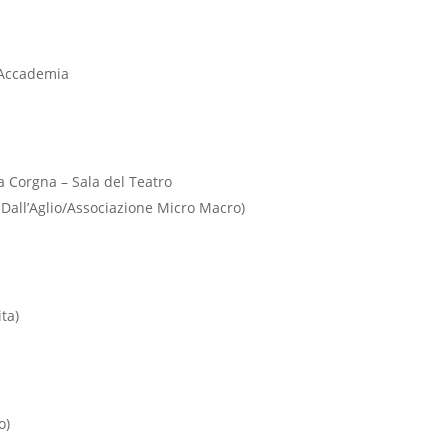
’Accademia
a Corgna – Sala del Teatro
all’Aglio/Associazione Micro Macro)
ta)
0
o)