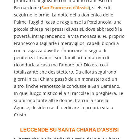
praticato dal giovane concittadino Francesco di
Bernardone (
San Francesco d’Assisi
), scelse di
seguirne le orme. La notte della domenica delle
Palme, fuggì di casa e raggiunse la Porziuncola, una
piccola chiesa nei pressi di Assisi, dove abbracciò la
povertà, intraprendendo la vita monacale. Fu proprio
Francesco a tagliarle i meravigliosi capelli biondi a
cui la ragazza dovette rinunciare in segno di
penitenza. Invano i suoi familiari tentarono di
ricondurla a casa ma l’amore per Dio era così
totalizzante che desistettero. Da allora seguirono
giorni in cui Chiara passò da un monastero ad un
altro, finchè Francesco la condusse a San Damiano.
In quel luogo mistico ella si raccolse in preghiera. Le
si unirono tante altre donne, fra cui la sorella
Agnese, desiderose di dedicare la propria vita a
Cristo.
LEGGENDE SU SANTA CHIARA D’ASSISI