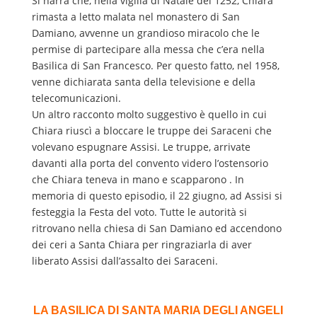
Si narra che, nella vigilia di Natale del 1252, Chiara
rimasta a letto malata nel monastero di San
Damiano, avvenne un grandioso miracolo che le
permise di partecipare alla messa che c’era nella
Basilica di San Francesco. Per questo fatto, nel 1958,
venne dichiarata santa della televisione e della
telecomunicazioni.
Un altro racconto molto suggestivo è quello in cui
Chiara riuscì a bloccare le truppe dei Saraceni che
volevano espugnare Assisi. Le truppe, arrivate
davanti alla porta del convento videro l’ostensorio
che Chiara teneva in mano e scapparono . In
memoria di questo episodio, il 22 giugno, ad Assisi si
festeggia la Festa del voto. Tutte le autorità si
ritrovano nella chiesa di San Damiano ed accendono
dei ceri a Santa Chiara per ringraziarla di aver
liberato Assisi dall’assalto dei Saraceni.
LA BASILICA DI SANTA MARIA DEGLI ANGELI