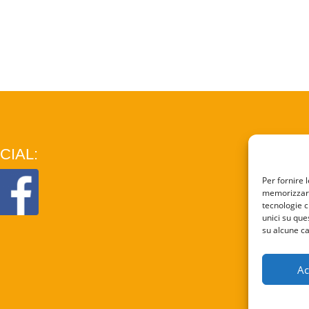
CIAL:
COO
Per fornire 
memorizzare 
PRI
tecnologie c
unici su que
su alcune ca
Ac