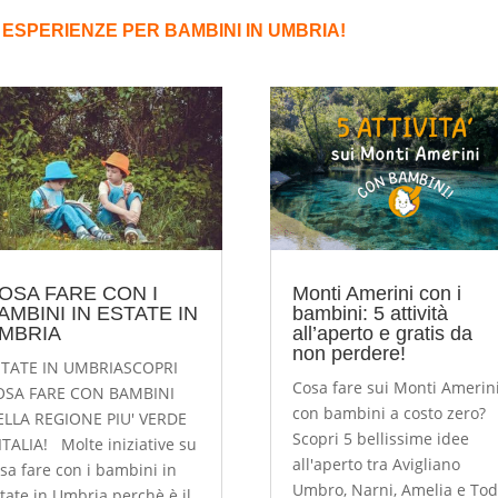
 ESPERIENZE PER BAMBINI IN UMBRIA!
OSA FARE CON I
Monti Amerini con i
AMBINI IN ESTATE IN
bambini: 5 attività
MBRIA
all’aperto e gratis da
non perdere!
STATE IN UMBRIASCOPRI
Cosa fare sui Monti Amerin
OSA FARE CON BAMBINI
con bambini a costo zero?
ELLA REGIONE PIU' VERDE
Scopri 5 bellissime idee
ITALIA! Molte iniziative su
all'aperto tra Avigliano
sa fare con i bambini in
Umbro, Narni, Amelia e Tod
tate in Umbria perchè è il