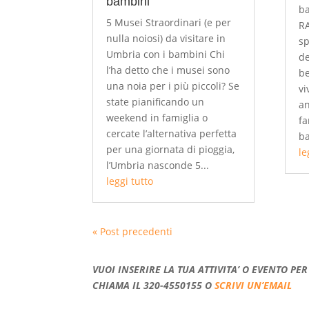
bambini
ba
5 Musei Straordinari (e per
RA
nulla noiosi) da visitare in
sp
Umbria con i bambini Chi
de
l’ha detto che i musei sono
be
una noia per i più piccoli? Se
vi
state pianificando un
an
weekend in famiglia o
fa
cercate l’alternativa perfetta
ba
per una giornata di pioggia,
le
l’Umbria nasconde 5...
leggi tutto
« Post precedenti
VUOI INSERIRE LA TUA ATTIVITA’ O EVENTO P
CHIAMA IL 320-4550155 O
SCRIVI UN’EMAIL