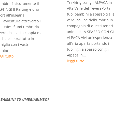
Trekking con gli ALPACA in
mbini è sicuramente il
Alta Valle del TeverePorta i
FTING! Il Rafting è uno
tuoi bambini a spasso tra l
ort all'insegna
verdi colline dell'Umbria in
ll'avventura attraverso i
compagnia di questi teneri
llissimi fiumi umbri da
animali! A SPASSO CON GL
vere da soli, in coppia ma
ALPACA Vivi un'esperienza
che e soprattutto in
all’aria aperta portando i
miglia con i vostri
tuoi figli a spasso con gli
mbini. Il...
Alpaca in...
ggi tutto
leggi tutto
ER BAMBINI SU UMBRIABIMBO?