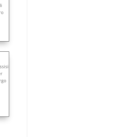
di
ro
ssisi
er
orgo