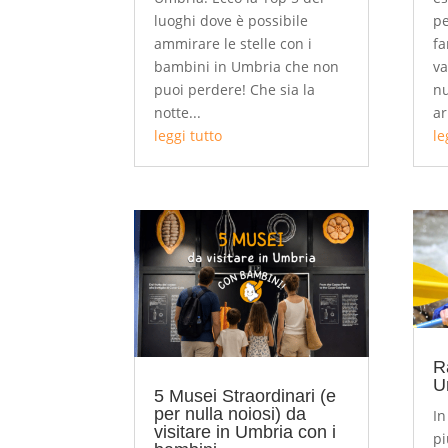
luoghi dove è possibile
pe
ammirare le stelle con i
fa
bambini in Umbria che non
va
puoi perdere! Che sia la
nu
notte...
ar
leggi tutto
le
R
U
5 Musei Straordinari (e
per nulla noiosi) da
In
visitare in Umbria con i
pi