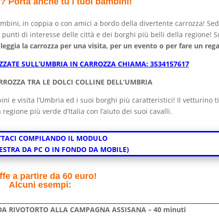
? Porta anche tu i tuoi bambini!
ambini, in coppia o con amici a bordo della divertente carrozza! Sed
ti di interesse delle città e dei borghi più belli della regione! S
leggia la carrozza per una visita, per un evento o per fare un rega
ZATE SULL’UMBRIA IN CARROZZA CHIAMA: 3534157617
CARROZZA TRA LE DOLCI COLLINE DELL’UMBRIA
i e visita l’Umbria ed i suoi borghi più caratteristici! Il vetturino t
regione più verde d’Italia con l’aiuto dei suoi cavalli.
TACI COMPILANDO IL MODULO
DESTRA DA PC O IN FONDO DA MOBILE)
ffe a partire da 60 euro!
Alcuni esempi:
 DA RIVOTORTO ALLA CAMPAGNA ASSISANA – 40 minuti