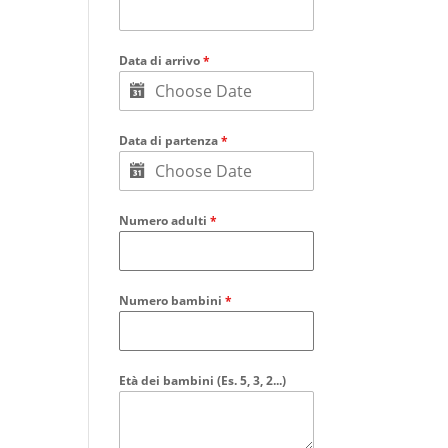
Data di arrivo
*
Data di partenza
*
Numero adulti
*
Numero bambini
*
Età dei bambini (Es. 5, 3, 2...)