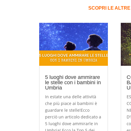
SCOPRI LE ALTRE
5 luoghi dove ammirare
C
le stelle con i bambini in
B
Umbria
U
In estate una delle attività
E
che più piace ai bambini è
C
guardare le stelle!Ecco
N
perciò un articolo dedicato a
D'
5 luoghi dove ammirarle in
co
Umbria! Ecco la Top 5 dei
es