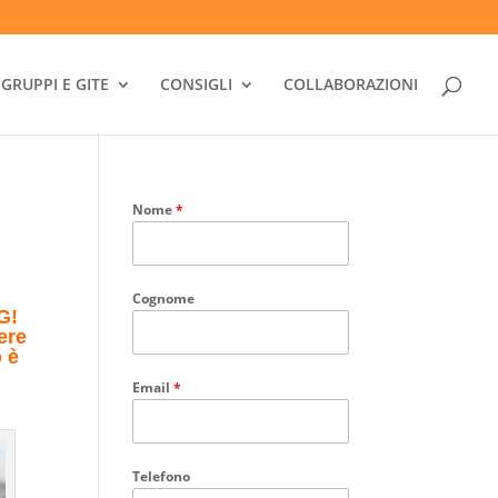
GRUPPI E GITE
CONSIGLI
COLLABORAZIONI
Nome
*
Cognome
G!
ere
o è
Email
*
Telefono