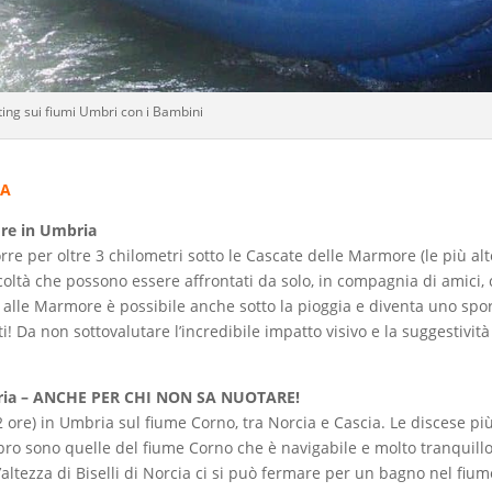
ting sui fiumi Umbri con i Bambini
IA
ore in Umbria
re per oltre 3 chilometri sotto le Cascate delle Marmore (le più alt
fficoltà che possono essere affrontati da solo, in compagnia di amici,
ng alle Marmore è possibile anche sotto la pioggia e diventa uno spo
! Da non sottovalutare l’incredibile impatto visivo e la suggestività
bria – ANCHE PER CHI NON SA NUOTARE!
2 ore) in Umbria sul fiume Corno, tra Norcia e Cascia. Le discese pi
bro sono quelle del fiume Corno che è navigabile e molto tranquillo
l’altezza di Biselli di Norcia ci si può fermare per un bagno nel fium