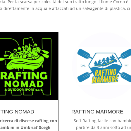
a. Per la scarsa pericolosità del suo tratto lungo il fiume Corno è
 direttamente in acqua e attaccati ad un salvagente di plastica, ci 
FTING NOMAD
RAFTING MARMORE
 ricerca di discese rafting con
Soft Rafting facile con bambi
ambini in Umbria? Scegli
partire da 3 anni sotto ad u