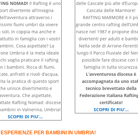
TING NOMAD!
Il Rafting è uno
delle Cascate più alte d’Europ
port divertente all’insegna
Cascata delle Marmore!
dell’avventura attraverso i
RAFTING MARMORE è il pi
lissimi fiumi umbri da vivere
grande centro rafting dell’Um
 soli, in coppia ma anche e
nasce nel 1987 e propone dis
attutto in famiglia con i vostri
divertenti per adulti e bambi
ambini. Cosa aspettate? La
Nella sede di Arrone-Ferentil
ione Umbria è la meta ideale
lungo il Parco Fluviale del Ner
chi voglia praticare il rafting
possibile fare discese con 
n i bambini. Ricca di fiumi,
famiglia in tutta sicurezza
ate, anfratti e rivoli d’acqua,
L’avventurosa discesa è
lita la pratica di questo sport
accompagnata da uno staf
che unisce divertimento e
tecnico brevettato della
avventura. Che aspettate,
Federazione Italiana Raftin
attate Rafting Nomad: discese
certificato!
bambini in Valnerina, Umbria!
SCOPRI DI PIU’…
SCOPRI DI PIU’…
 ESPERIENZE PER BAMBINI IN UMBRIA!