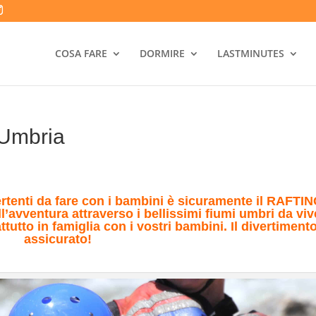
COSA FARE
DORMIRE
LASTMINUTES
 Umbria
vertenti da fare con i bambini è sicuramente il RAFTIN
ll’avventura attraverso i bellissimi fiumi umbri da viv
tutto in famiglia con i vostri bambini. Il divertiment
assicurato!