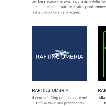
per bere acqua che sgorga purissima dalla rocci
anche possibile praticare l’hydrospeed, immersi
lascia trasportare dalle acque…
RAFTING UMBRIA
RA
Il Centro Rafting Umbria nasce nel
Alla
1995 in Valnerina proponendo
b