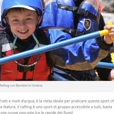
Rafting con Bambini in Umbria
ratti e rivoli d’acqua, è la meta ideale per praticare questo sport c
 Natura. Il rafting è uno sport di gruppo accessibile a tutti, basta
cose nuove nascoste tra le rapide dei fiumi!