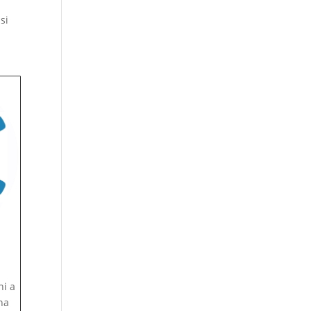
si
ni a
na