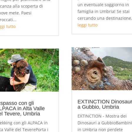
un eventuale soggiorno in
canza alla scoperta di
famiglia in Umbria! Se stai
ove mete. Paesi
cercando una destinazione.
roccati...
leggi tutto
ggi tutto
EXTINCTION Dinosaur
 spasso con gli
a Gubbio, Umbria
LPACA in Alta Valle
el Tevere, Umbria
EXTINCTION - Mostra dei
ekking con gli ALPACA in
Dinosauri a GubbioBambin
ta Valle del TeverePorta i
in Umbria non perdete