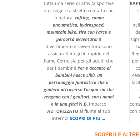
tutta una serie di attività sportive
RAF
da svolgere a stretto contatto con
s
la natura:
rafting, canoa
pneumatica, hydrospeed,
bel
mountain bike, tiro con l’arco e
da
percorso avventura!
Il
sopr
divertimento e l’avventura sono
b
assicurati lungo le rapide del
Reg
fiume Corno sia per gli adulti che
per 
per i bambini!
Per e accanto ai
co
bambini nasce Libù, un
casc
personaggio fantastico che li
faci
guiderà attraverso l’acqua sia che
vengano con i genitori, con i nonni
o in una gita!
N.B.
imbarco
cont
AUTORIZZATO
al fiume al suo
con 
interno!
SCOPRI DI PIU’…
SCOPRI LE ALTRE