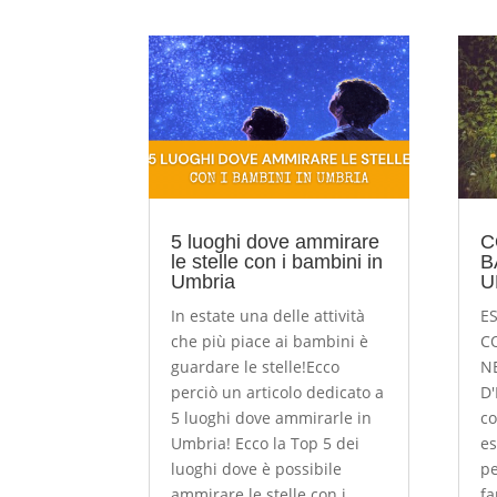
5 luoghi dove ammirare
C
le stelle con i bambini in
B
Umbria
U
In estate una delle attività
E
che più piace ai bambini è
C
guardare le stelle!Ecco
N
perciò un articolo dedicato a
D'
5 luoghi dove ammirarle in
co
Umbria! Ecco la Top 5 dei
es
luoghi dove è possibile
pe
ammirare le stelle con i
fa