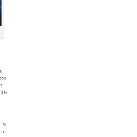
e
 con
rt
 dei
ù
. Si
e e