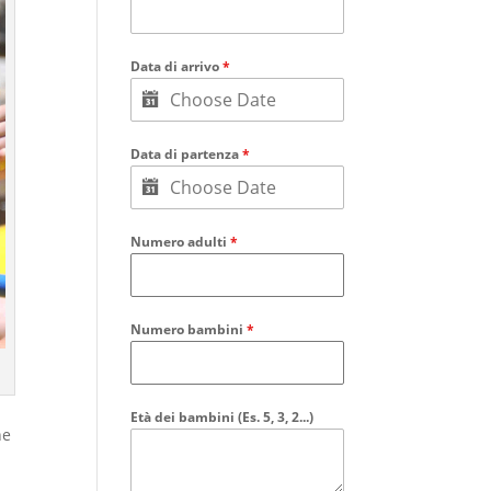
Data di arrivo
*
Data di partenza
*
Numero adulti
*
Numero bambini
*
Età dei bambini (Es. 5, 3, 2...)
he