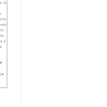
a: la
ù
bria:
cese
ni.
lo,
a, è
la
.
f
g e