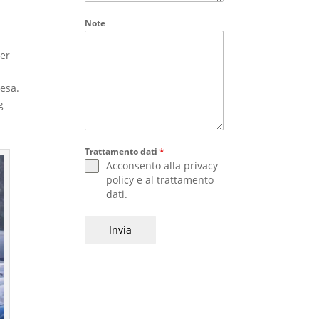
Note
per
cesa.
g
Trattamento dati
*
Acconsento alla
privacy
policy
e al
trattamento
dati
.
Invia