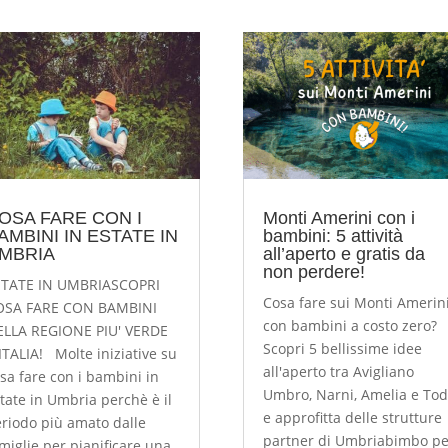
OSA FARE CON I
Monti Amerini con i
AMBINI IN ESTATE IN
bambini: 5 attività
MBRIA
all’aperto e gratis da
non perdere!
STATE IN UMBRIASCOPRI
Cosa fare sui Monti Amerin
OSA FARE CON BAMBINI
con bambini a costo zero?
ELLA REGIONE PIU' VERDE
Scopri 5 bellissime idee
ITALIA! Molte iniziative su
all'aperto tra Avigliano
sa fare con i bambini in
Umbro, Narni, Amelia e Tod
tate in Umbria perchè è il
e approfitta delle strutture
riodo più amato dalle
partner di Umbriabimbo pe
miglie per pianificare una