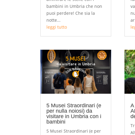
bambini in Umbria che non
va
puoi perdere! Che sia la
nu
notte...
ar
leggi tutto
le
5 Musei Straordinari (e
A
per nulla noiosi) da
A
visitare in Umbria con i
d
bambini
Tr
5 Musei Straordinari (e per
Al