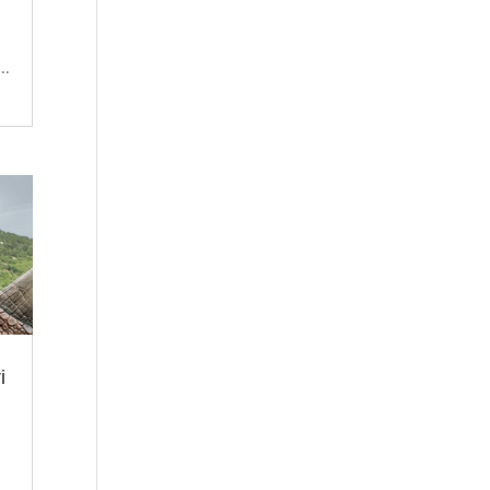
..
i
i