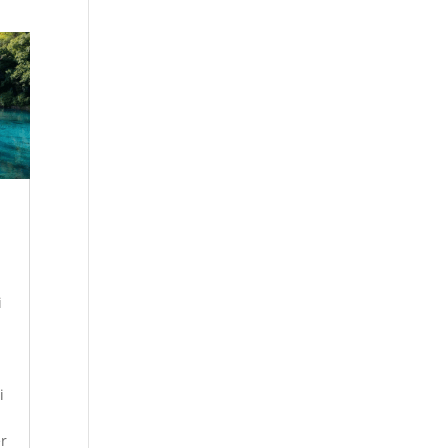
i
i
r