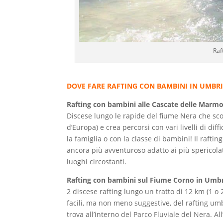
Raf
DOVE FARE RAFTING CON BAMBINI IN UMBR
Rafting con bambini alle Cascate delle Marm
Discese lungo le rapide del fiume Nera che scor
d’Europa) e crea percorsi con vari livelli di di
la famiglia o con la classe di bambini! Il rafti
ancora più avventuroso adatto ai più spericolati
luoghi circostanti.
Rafting con bambini sul Fiume Corno in Um
2 discese rafting lungo un tratto di 12 km (1 o 
facili, ma non meno suggestive, del rafting um
trova all’interno del Parco Fluviale del Nera. Al