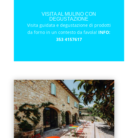
VISITA AL MULINO CON
DEGUSTAZIONE
Visita guidata e degustazione di prodotti
da forno in un contesto da favola!
INFO:
353 4157617