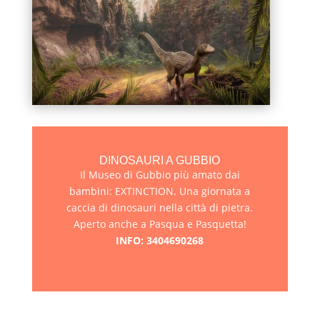
DINOSAURI A GUBBIO
Il Museo di Gubbio più amato dai
bambini: EXTINCTION. Una giornata a
caccia di dinosauri nella città di pietra.
Aperto anche a Pasqua e Pasquetta!
INFO: 3404690268