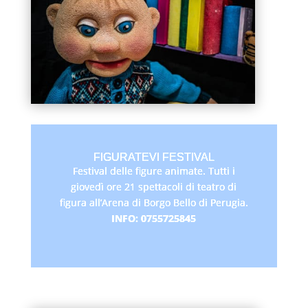
FIGURATEVI FESTIVAL
Festival delle figure animate. Tutti i
giovedì ore 21 spettacoli di teatro di
figura all’Arena di Borgo Bello di Perugia.
INFO:
0755725845