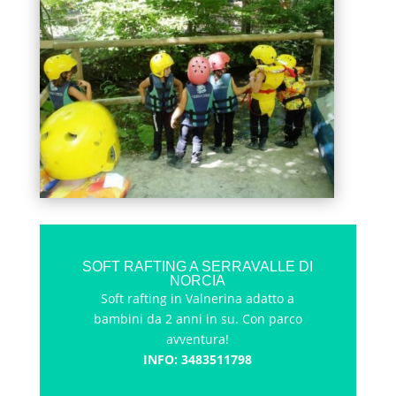
SOFT RAFTING A SERRAVALLE DI
NORCIA
Soft rafting in Valnerina adatto a
bambini da 2 anni in su. Con parco
avventura!
INFO: 3483511798