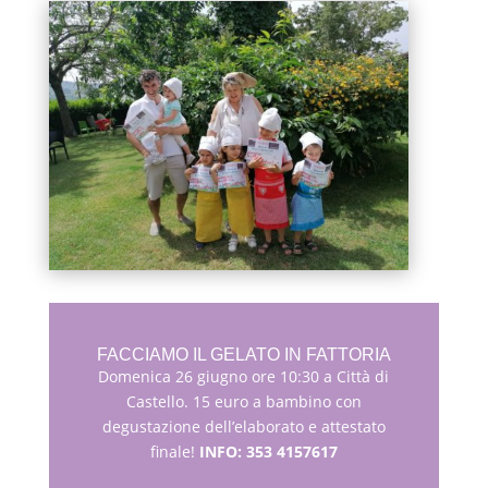
FACCIAMO IL GELATO IN FATTORIA
Domenica 26 giugno ore 10:30 a Città di
Castello. 15 euro a bambino con
degustazione dell’elaborato e attestato
finale!
INFO: 353 4157617