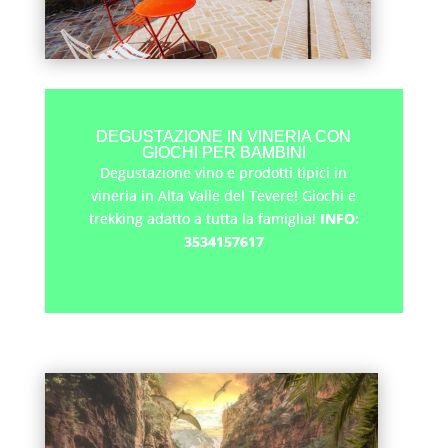
DEGUSTAZIONE IN VINERIA CON
GIOCHI PER BAMBINI
Degustazione vino e prodotti tipici in
vineria in Alta Valle del Tevere! Giochi e
trekking adatto a tutta la famiglia!
INFO:
3534157617