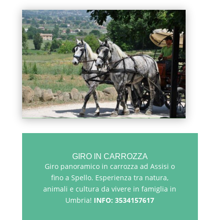
GIRO IN CARROZZA
Giro panoramico in carrozza ad Assisi o
fino a Spello. Esperienza tra natura,
animali e cultura da vivere in famiglia in
Umbria!
INFO: 3534157617