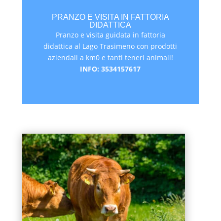
PRANZO E VISITA IN FATTORIA
DIDATTICA
Pranzo e visita guidata in fattoria
didattica al Lago Trasimeno con prodotti
aziendali a km0 e tanti teneri animali!
INFO: 3534157617