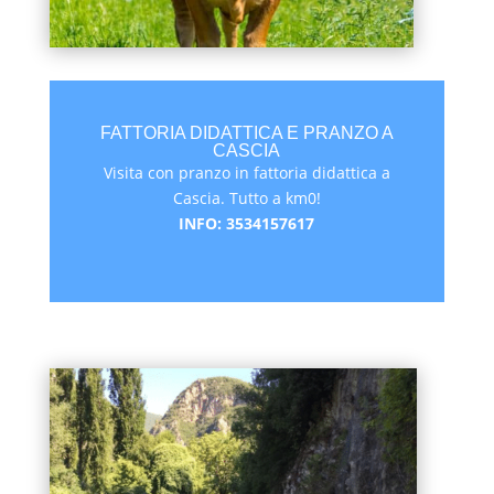
FATTORIA DIDATTICA E PRANZO A
CASCIA
Visita con pranzo in fattoria didattica a
Cascia. Tutto a km0!
INFO: 3534157617