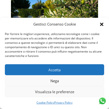
Gestisci Consenso Cookie
Per fornire le migliori esperienze, utilizziamo tecnologie come i cookie
per memorizzare e/o accedere alle informazioni del dispositivo. Il
consenso a queste tecnologie ci permetterà di elaborare dati come il
comportamento di navigazione o ID unici su questo sito. Non
acconsentire o ritirare il consenso può influire negativamente su alcune
Agriturismo La Cascina Biologica SAN VITO
caratteristiche e funzioni.
a Spoleto, Perugia
L'Agriturismo "La Cascina Biologica - SAN VITO"
dista 10 km da Spoleto, Umbria. Offre 6 camere
Accetta
confortevoli per Famiglie con Bambini, un
Ristorante tipico umbro biologico con prodotti
Nega
dell'azienda, una Piscina esterna, un Parco
giochi immerso nel verde, un Caseificio...
Visualizza le preferenze
leggi tutto
Cookie Policy
Privacy Policy