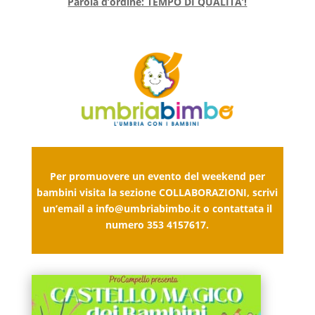
Parola d’ordine: TEMPO DI QUALITA’!
Per promuovere un evento del weekend per
bambini visita la sezione
COLLABORAZIONI,
scrivi
un’email a
info@umbriabimbo.it
o contattata il
numero 353 4157617.