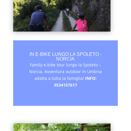
IN E-BIKE LUNGO LA SPOLETO -
NORCIA
Family e-bike tour lungo la Spoleto –
Norcia. Avventura outdoor in Umbria
adatta a tutta la famiglia!
INFO:
3534157617