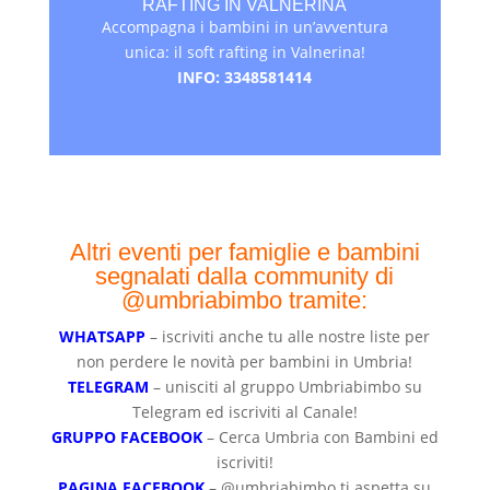
RAFTING IN VALNERINA
Accompagna i bambini in un’avventura
unica: il soft rafting in Valnerina!
INFO: 3348581414
Altri eventi per famiglie e bambini
segnalati dalla community di
@umbriabimbo tramite:
WHATSAPP
– iscriviti anche tu alle nostre liste per
non perdere le novità per bambini in Umbria!
TELEGRAM
– unisciti al gruppo Umbriabimbo su
Telegram ed iscriviti al Canale!
GRUPPO FACEBOOK
– Cerca Umbria con Bambini ed
iscriviti!
PAGINA FACEBOOK
– @umbriabimbo ti aspetta su