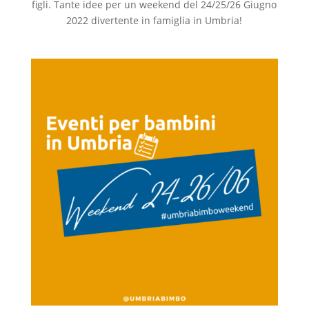
figli. Tante idee per un weekend del 24/25/26 Giugno
2022 divertente in famiglia in Umbria!