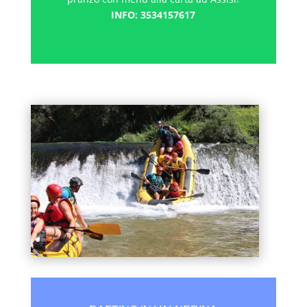
INFO: 3534157617