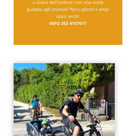
a Giano dell’Umbria: con una visita
guidata agli animali! Parco giochi e ampi
spazi verdi!
INFO 353 4157617