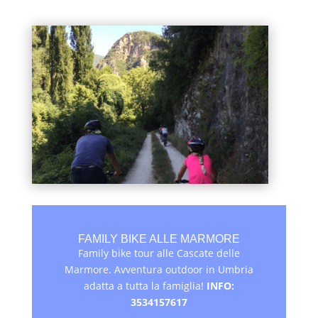
FAMILY BIKE ALLE MARMORE
Family bike tour alle Cascate delle
Marmore. Avventura outdoor in Umbria
adatta a tutta la famiglia!
INFO:
3534157617