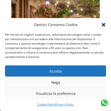
Gestisci Consenso Cookie
Per fornire le migliori esperienze, utilizziamo tecnologie come i cookie
per memorizzare e/o accedere alle informazioni del dispositivo. Il
consenso a queste tecnologie ci permetterà di elaborare dati come il
comportamento di navigazione o ID unici su questo sito. Non
acconsentire o ritirare il consenso può influire negativamente su alcune
caratteristiche e funzioni.
Accetta
Agriturismo Antica Fattoria del Trasimeno.
Nega
Piscina, Ristorante e tanti Animali!
Agriturismo Antica Fattoria del Trasimeno.
Visualizza le preferenze
Piscina, Ristorante Gourmet e tanti teneri
Animali! L’agriturismo Antica Fattoria del
Cookie Policy
Privacy Policy
Trasimeno è il luogo ideale per le vacanze in