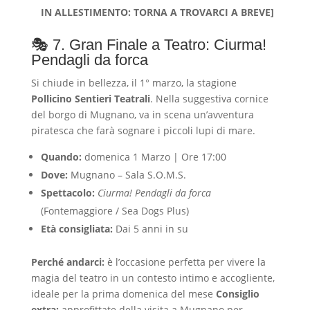
IN ALLESTIMENTO: TORNA A TROVARCI A BREVE]
🎭 7. Gran Finale a Teatro: Ciurma!
Pendagli da forca
Si chiude in bellezza, il 1° marzo, la stagione
Pollicino Sentieri Teatrali
. Nella suggestiva cornice
del borgo di Mugnano, va in scena un’avventura
piratesca che farà sognare i piccoli lupi di mare.
Quando:
domenica 1 Marzo | Ore 17:00
Dove:
Mugnano – Sala S.O.M.S.
Spettacolo:
Ciurma! Pendagli da forca
(Fontemaggiore / Sea Dogs Plus)
Età consigliata:
Dai 5 anni in su
Perché andarci:
è l’occasione perfetta per vivere la
magia del teatro in un contesto intimo e accogliente,
ideale per la prima domenica del mese
Consiglio
extra:
approfittate della visita a Mugnano per