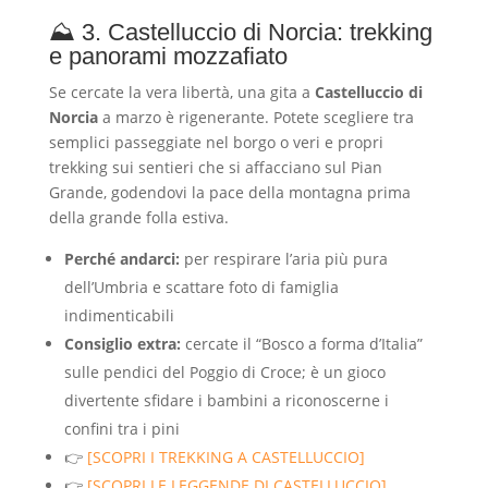
⛰️ 3. Castelluccio di Norcia: trekking
e panorami mozzafiato
Se cercate la vera libertà, una gita a
Castelluccio di
Norcia
a marzo è rigenerante. Potete scegliere tra
semplici passeggiate nel borgo o veri e propri
trekking sui sentieri che si affacciano sul Pian
Grande, godendovi la pace della montagna prima
della grande folla estiva.
Perché andarci:
per respirare l’aria più pura
dell’Umbria e scattare foto di famiglia
indimenticabili
Consiglio extra:
cercate il “Bosco a forma d’Italia”
sulle pendici del Poggio di Croce; è un gioco
divertente sfidare i bambini a riconoscerne i
confini tra i pini
👉
[SCOPRI I TREKKING A CASTELLUCCIO]
👉
[SCOPRI LE LEGGENDE DI CASTELLUCCIO]